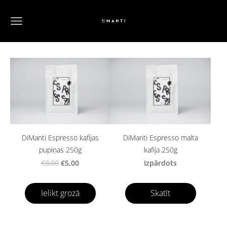
DiManti Espresso kafijas
DiManti Espresso malta
pupiņas 250g
kafija 250g
€5,00
Izpārdots
€8,00
Ielikt grozā
Skatīt