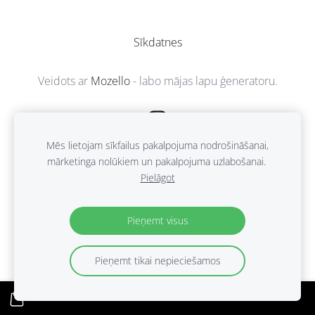
Sīkdatnes
Veidots ar
Mozello
- labo mājas lapu ģeneratoru.
Mēs lietojam sīkfailus pakalpojuma nodrošināšanai,
mārketinga nolūkiem un pakalpojuma uzlabošanai.
Pielāgot
Pieņemt visus
Pieņemt tikai nepieciešamos